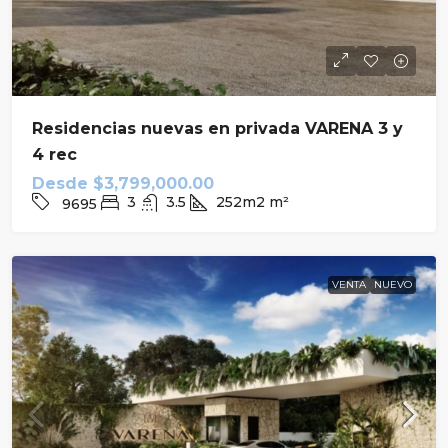
Residencias nuevas en privada VARENA 3 y
4 rec
Desde
$3,799,000.00
3
3.5
252m2
m²
9695
VENTA
NUEVO