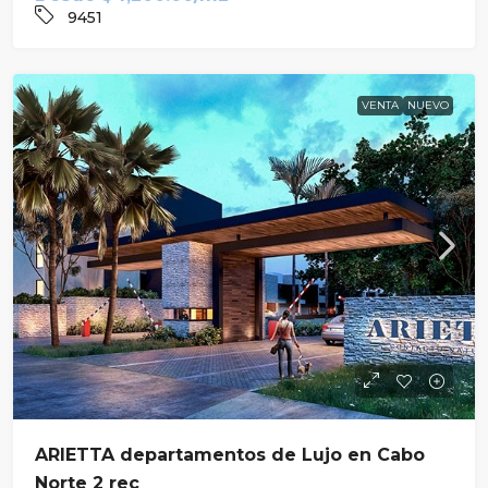
9451
VENTA
NUEVO
ARIETTA departamentos de Lujo en Cabo
Norte 2 rec