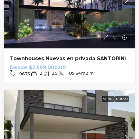
Townhouses Nuevas en privada SANTORINI
Desde
$2,599,000.00
2
2.5
105.64m2
m²
9675
VENTA
NUEVO