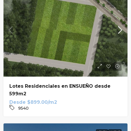
Lotes Residenciales en ENSUEÑO desde
599m2
Desde
$899.00/m2
9540