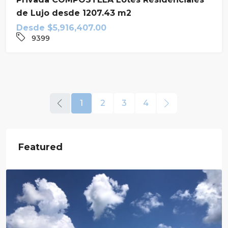
de Lujo desde 1207.43 m2
Desde
$5,916,407.00
9399
1
2
3
4
Featured