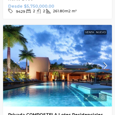
Desde
$5,750,000.00
2
2
261.80m2
m²
9429
VENTA
NUEVO
Privada COMPOSTELA Lotes Residenciales