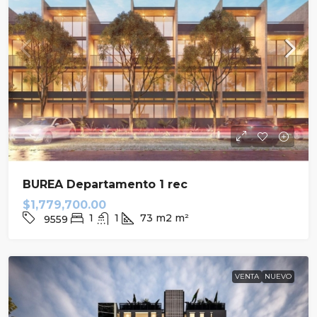
BUREA Departamento 1 rec
$1,779,700.00
1
1
73 m2
m²
9559
VENTA
NUEVO