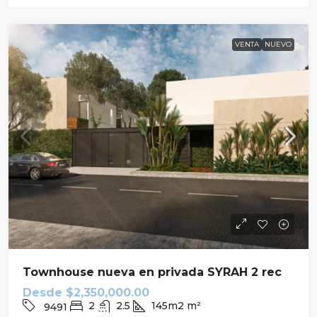
VENTA
NUEVO
Townhouse nueva en privada SYRAH 2 rec
Desde
$2,350,000.00
2
2.5
145m2
m²
9491