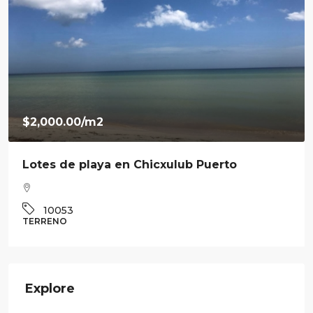
$7,800,000.00
Venta de residencia en Ravenna en Cabo
Norte
3
3.5
360
m²
10041
CASA
Explore