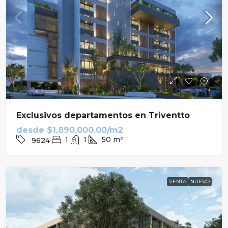
Exclusivos departamentos en Triventto
desde
$1,890,000.00/m2
1
1
50
m²
9624
VENTA
NUEVO