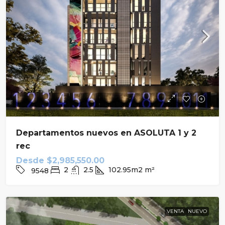
Departamentos nuevos en ASOLUTA 1 y 2
rec
Desde
$2,985,550.00
2
2.5
102.95m2
m²
9548
VENTA
NUEVO