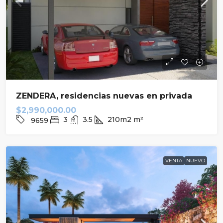
ZENDERA, residencias nuevas en privada
$2,990,000.00
3
3.5
210m2
m²
9659
VENTA
NUEVO