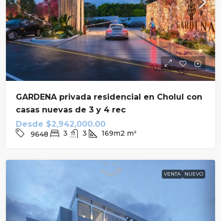
GARDENA privada residencial en Cholul con
casas nuevas de 3 y 4 rec
Desde
$2,942,000.00
3
3
169m2
m²
9648
VENTA
NUEVO