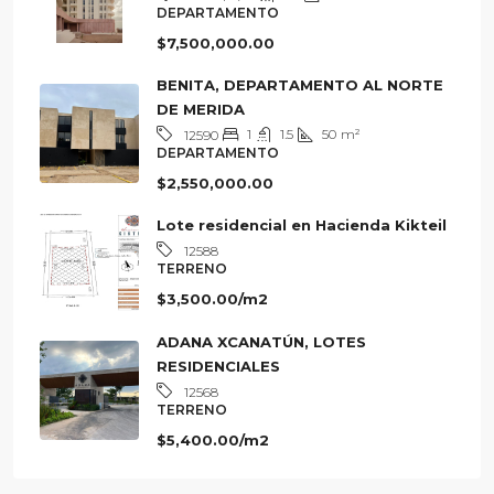
3
2.5
162
m²
12634
DEPARTAMENTO
$7,500,000.00
BENITA, DEPARTAMENTO AL NORTE
DE MERIDA
1
1.5
50
m²
12590
DEPARTAMENTO
$2,550,000.00
Lote residencial en Hacienda Kikteil
12588
TERRENO
$3,500.00/m2
ADANA XCANATÚN, LOTES
RESIDENCIALES
12568
TERRENO
$5,400.00/m2