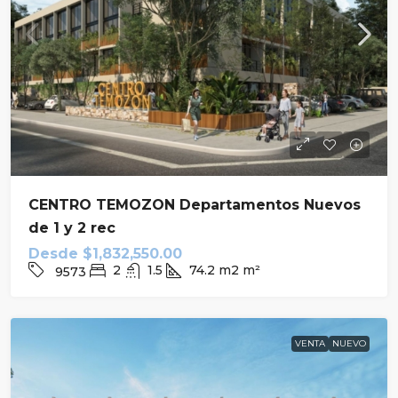
CENTRO TEMOZON Departamentos Nuevos
de 1 y 2 rec
Desde
$1,832,550.00
2
1.5
74.2 m2
m²
9573
VENTA
NUEVO