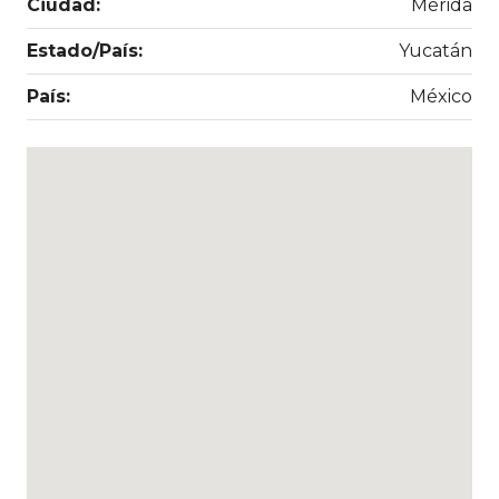
Ciudad:
Mérida
Estado/País:
Yucatán
País:
México