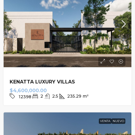
KENATTA LUXURY VILLAS
$4,600,000.00
2
2.5
235.29
m²
12398
VENTA
NUEVO