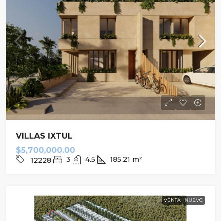
VILLAS IXTUL
$5,700,000.00
3
4.5
185.21
m²
12228
VENTA
NUEVO