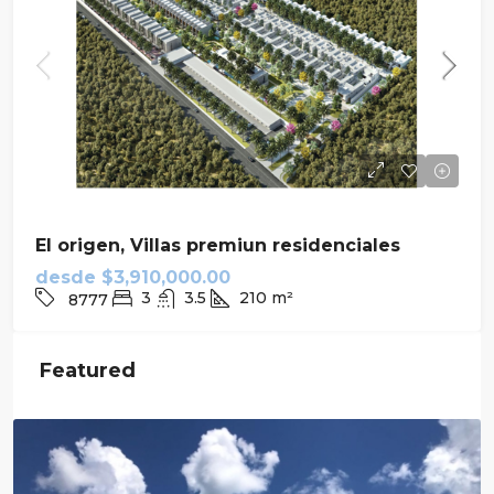
El origen, Villas premiun residenciales
desde
$3,910,000.00
3
3.5
210
m²
8777
Featured