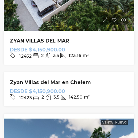
ZYAN VILLAS DEL MAR
DESDE
$4,150,900.00
2
3.5
123.16
m²
12452
VENTA
NUEVO
Zyan Villas del Mar en Chelem
DESDE
$4,150,900.00
2
3.5
142.50
m²
12423
VENTA
NUEVO