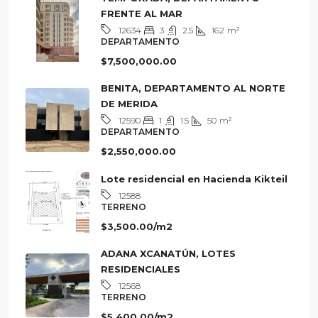
FRENTE AL MAR
3
2.5
162
m²
12634
DEPARTAMENTO
$7,500,000.00
BENITA, DEPARTAMENTO AL NORTE
DE MERIDA
1
1.5
50
m²
12590
DEPARTAMENTO
$2,550,000.00
Lote residencial en Hacienda Kikteil
12588
TERRENO
$3,500.00/m2
ADANA XCANATÚN, LOTES
RESIDENCIALES
12568
TERRENO
$5,400.00/m2