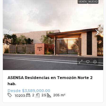
VENTA
NUEVO
ASENSA Residencias en Temozón Norte 2
hab.
Desde
$3,589,000.00
2
2.5
205
m²
10203