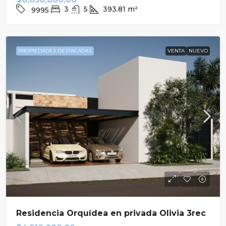
3
5
393.81
m²
9995
PROPIEDADES DESTACADAS
VENTA
NUEVO
Residencia Orquídea en privada Olivia 3rec