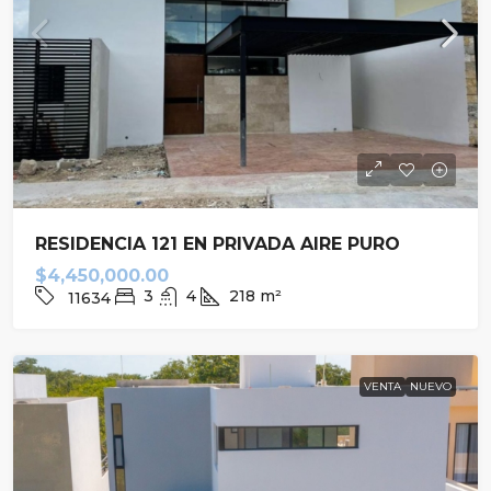
RESIDENCIA 121 EN PRIVADA AIRE PURO
$4,450,000.00
3
4
218
m²
11634
VENTA
NUEVO