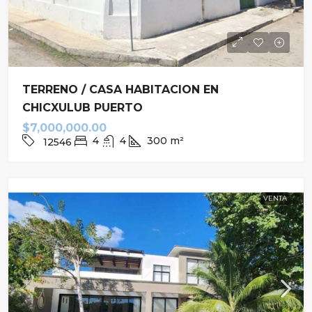
TERRENO / CASA HABITACION EN
CHICXULUB PUERTO
$7,000,000.00
4
4
300
m²
12546
VENTA