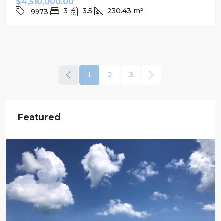
$4,510,000.00
3
3.5
230.43
m²
9973
1
2
3
Featured