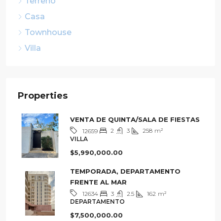
Terreno
Casa
Townhouse
Villa
Properties
VENTA DE QUINTA/SALA DE FIESTAS
2
3
258
m²
12659
VILLA
$5,990,000.00
TEMPORADA, DEPARTAMENTO
FRENTE AL MAR
3
2.5
162
m²
12634
DEPARTAMENTO