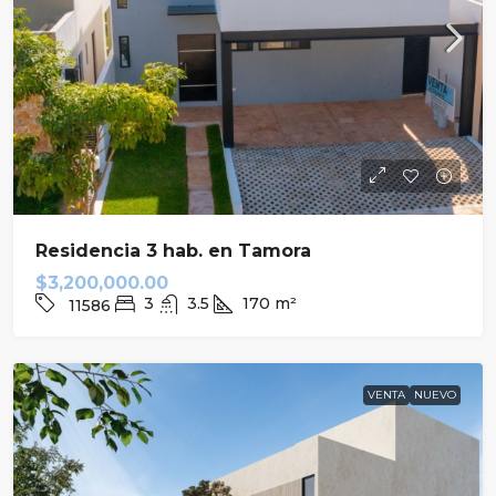
Residencia 3 hab. en Tamora
$3,200,000.00
3
3.5
170
m²
11586
VENTA
NUEVO