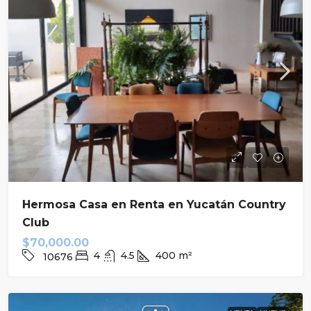
Hermosa Casa en Renta en Yucatán Country
Club
$70,000.00
4
4.5
400
m²
10676