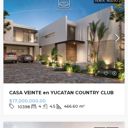
VENTA
NUEVO
CASA VEINTE en YUCATAN COUNTRY CLUB
$17,000,000.00
4
4.5
466.60
m²
10398