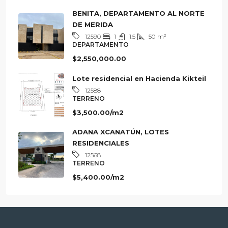
$7,500,000.00
BENITA, DEPARTAMENTO AL NORTE
DE MERIDA
1
1.5
50
m²
12590
DEPARTAMENTO
$2,550,000.00
Lote residencial en Hacienda Kikteil
12588
TERRENO
$3,500.00/m2
ADANA XCANATÚN, LOTES
RESIDENCIALES
12568
TERRENO
$5,400.00/m2