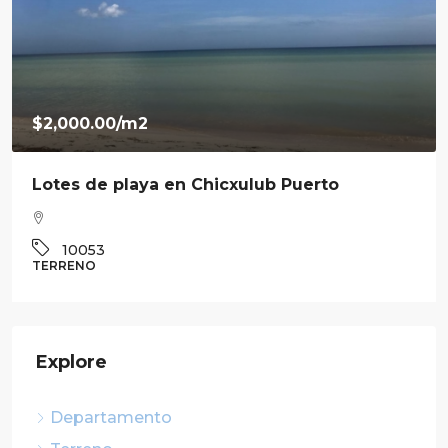
$7,800,000.00
Venta de residencia en Ravenna en Cabo
Norte
3
3.5
360
m²
10041
CASA
Explore
Departamento