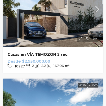
Casas en VÍA TEMOZON 2 rec
Desde
$2,950,000.00
2
2.2
167.06
m²
10927
VENTA
NUEVO