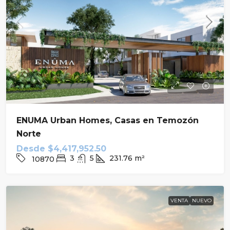
ENUMA Urban Homes, Casas en Temozón
Norte
Desde
$4,417,952.50
3
5
231.76
m²
10870
VENTA
NUEVO