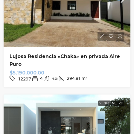
Lujosa Residencia «Chaka» en privada Aire
Puro
$5,190,000.00
4
4.5
294.81
m²
12297
VENTA
NUEVO