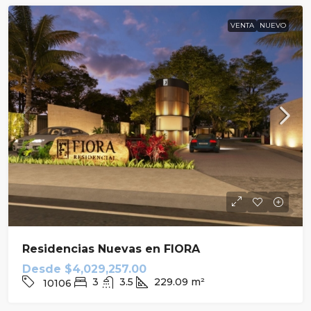
VENTA
NUEVO
Residencias Nuevas en FIORA
Desde
$4,029,257.00
3
3.5
229.09
m²
10106