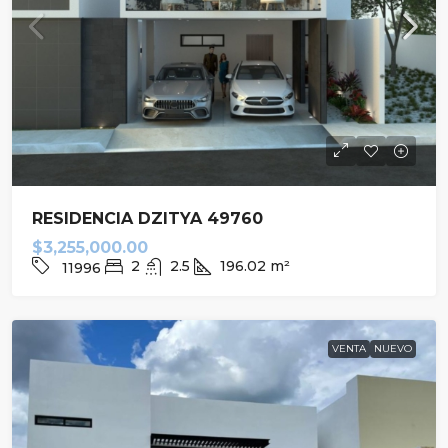
RESIDENCIA DZITYA 49760
$3,255,000.00
2
2.5
196.02
m²
11996
VENTA
NUEVO