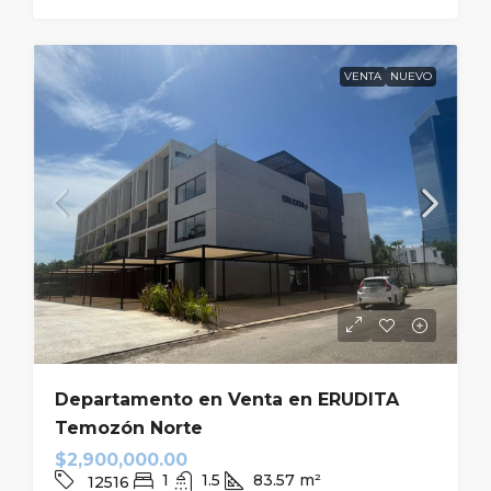
VENTA
NUEVO
Departamento en Venta en ERUDITA
Temozón Norte
$2,900,000.00
1
1.5
83.57
m²
12516