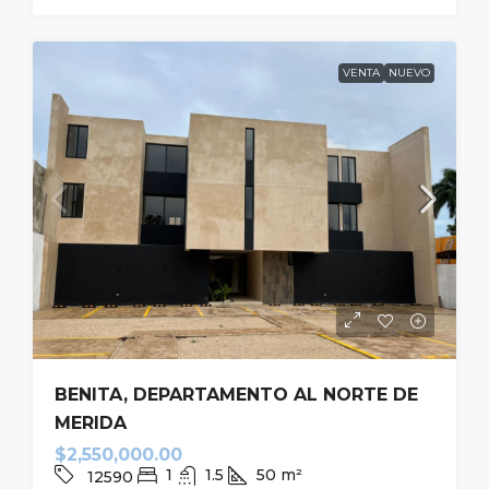
VENTA
NUEVO
BENITA, DEPARTAMENTO AL NORTE DE
MERIDA
$2,550,000.00
1
1.5
50
m²
12590