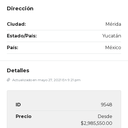
Dirección
Ciudad:
Mérida
Estado/País:
Yucatán
País:
México
Detalles
Actualizado en mayo 27, 2021 En 9:21 pm
ID
9548
Precio
Desde
$2,985,550.00