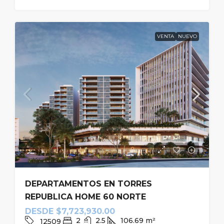
VENTA
NUEVO
DEPARTAMENTOS EN TORRES
REPUBLICA HOME 60 NORTE
DESDE
$7,723,930.00
2
2.5
106.69
m²
12509