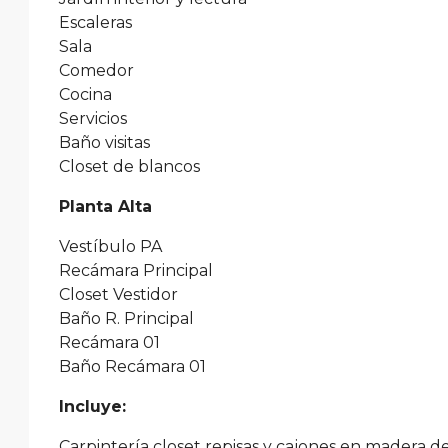
Escaleras
Sala
Comedor
Cocina
Servicios
Baño visitas
Closet de blancos
Planta Alta
Vestíbulo PA
Recámara Principal
Closet Vestidor
Baño R. Principal
Recámara 01
Baño Recámara 01
Incluye:
Carpintería closet repisas y cajones en madera d