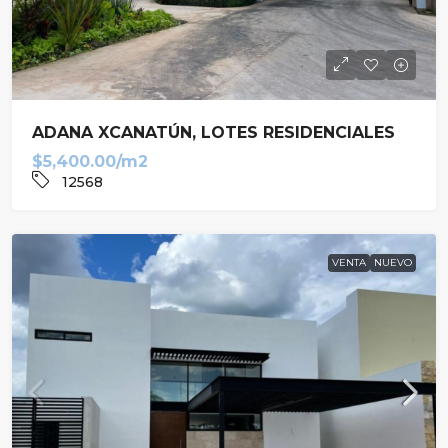
ADANA XCANATÚN, LOTES RESIDENCIALES
$5,400.00/m2
12568
VENTA
NUEVO