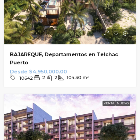
BAJAREQUE, Departamentos en Telchac
Puerto
Desde
$4,950,000.00
2
2
104.30
m²
10642
VENTA
NUEVO