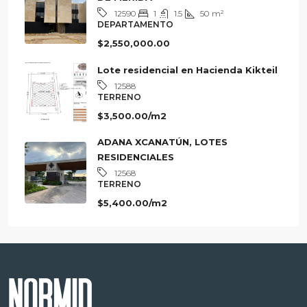
BENITA, DEPARTAMENTO AL NORTE
DE MERIDA
1
1.5
50
m²
12590
DEPARTAMENTO
$2,550,000.00
Lote residencial en Hacienda Kikteil
12588
TERRENO
$3,500.00/m2
ADANA XCANATÚN, LOTES
RESIDENCIALES
12568
TERRENO
$5,400.00/m2