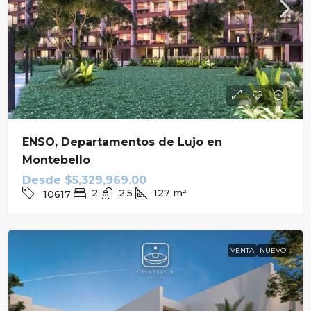
ENSO, Departamentos de Lujo en
Montebello
Desde
$5,329,969.00
2
2.5
127
m²
10617
VENTA
NUEVO