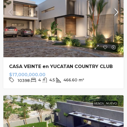
CASA VEINTE en YUCATAN COUNTRY CLUB
$17,000,000.00
4
4.5
466.60
m²
10398
VENTA
NUEVO