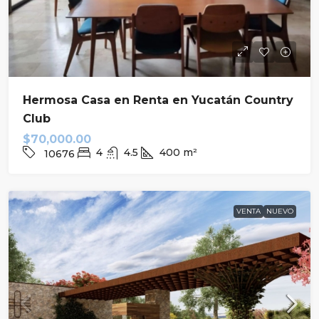
Hermosa Casa en Renta en Yucatán Country
Club
$70,000.00
4
4.5
400
m²
10676
VENTA
NUEVO