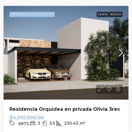
PROPIEDADES DESTACADAS
VENTA
NUEVO
Residencia Orquídea en privada Olivia 3rec
$4,510,000.00
3
3.5
230.43
m²
9973