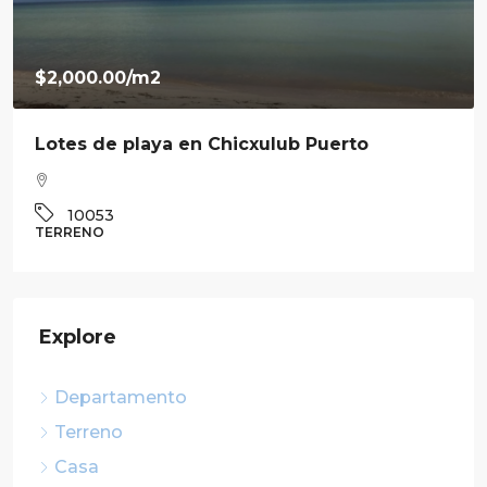
$7,800,000.00
Venta de residencia en Ravenna en Cabo
Norte
3
3.5
360
m²
10041
CASA
Explore
Departamento
Terreno