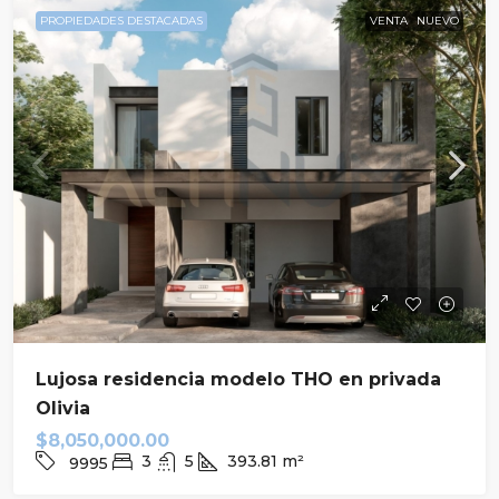
PROPIEDADES DESTACADAS
VENTA
NUEVO
Lujosa residencia modelo THO en privada
Olivia
$8,050,000.00
3
5
393.81
m²
9995