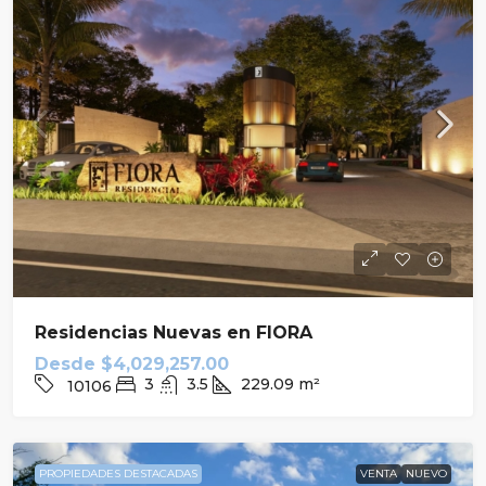
Residencias Nuevas en FIORA
Desde
$4,029,257.00
3
3.5
229.09
m²
10106
PROPIEDADES DESTACADAS
VENTA
NUEVO