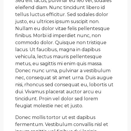
Sed elit lacus, pulvinar eu leo vel, sodales
eleifend diam. Nunc tincidunt libero id
tellus luctus efficitur. Sed sodales dolor
justo, eu ultrices ipsum suscipit non.
Nullam eu dolor vitae felis pellentesque
finibus. Morbi id imperdiet nunc, non
commodo dolor. Quisque non tristique
lacus. Ut faucibus, magna in dapibus
vehicula, lectus mauris pellentesque
metus, eu sagittis mi enim quis massa.
Donec nunc urna, pulvinar a vestibulum
nec, consequat sit amet urna. Duis augue
nisi, rhoncus sed consequat eu, lobortis ut
dui. Vivamus placerat auctor arcu eu
tincidunt. Proin vel dolor sed lorem
feugiat molestie nec et justo.
Donec mollis tortor ut est dapibus
fermentum. Vestibulum convallis nisl et