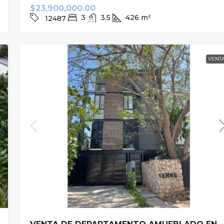
$23,900,000.00
3
3.5
426
m²
12487
VENT