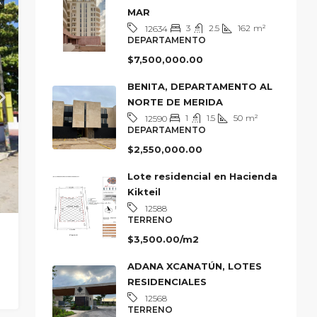
A
MAR
3
2.5
162
m²
12634
DEPARTAMENTO
$7,500,000.00
BENITA, DEPARTAMENTO AL
NORTE DE MERIDA
1
1.5
50
m²
12590
DEPARTAMENTO
$2,550,000.00
Lote residencial en Hacienda
Kikteil
12588
TERRENO
$3,500.00/m2
ADANA XCANATÚN, LOTES
RESIDENCIALES
12568
TERRENO