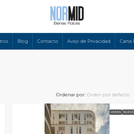
tros
Blog
Contacto
Aviso de Privacidad
Carta
Ordenar por:
Orden por defecto
VENTA
NUEV