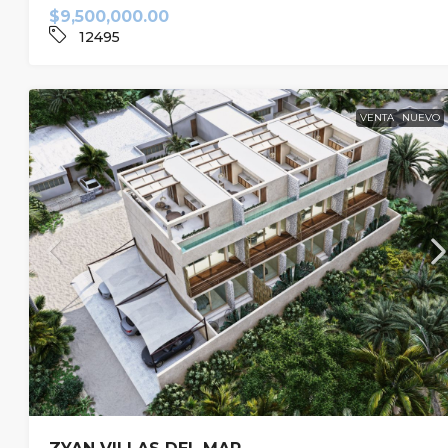
$9,500,000.00
12495
VENTA
NUEVO