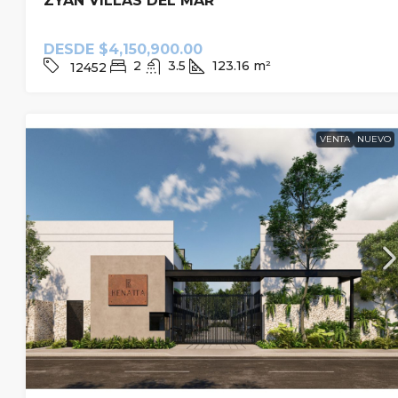
ZYAN VILLAS DEL MAR
DESDE
$4,150,900.00
2
3.5
123.16
m²
12452
VENTA
NUEVO