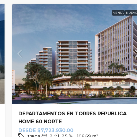
VENTA
NUEV
DEPARTAMENTOS EN TORRES REPUBLICA
HOME 60 NORTE
DESDE
$7,723,930.00
2
2.5
106.69
m²
12509