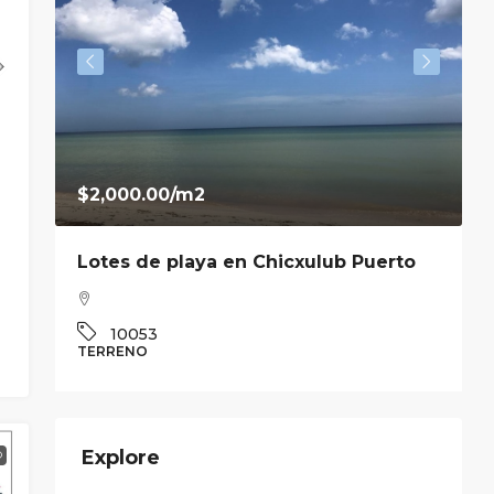
$2,000.00
/m2
Lotes de playa en Chicxulub Puerto
10053
TERRENO
C
Explore
O