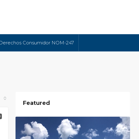
 Derechos Consumidor NOM-247
Featured
O