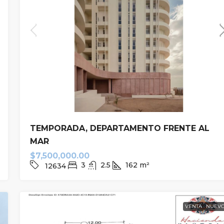
Desde
$1,527,537.00
privada
Lotes en Playa Ixtul
TEMPORADA, DEPARTAMENTO FRENTE AL
MAR
10954
$7,500,000.00
TERRENO
43
m²
3
2.5
162
m²
12634
VENTA
NUEV