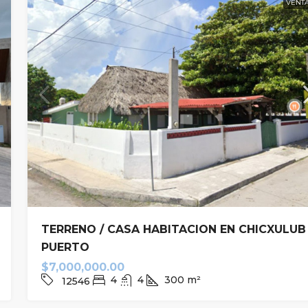
VENT
TERRENO / CASA HABITACION EN CHICXULUB
PUERTO
$7,000,000.00
4
4
300
m²
12546