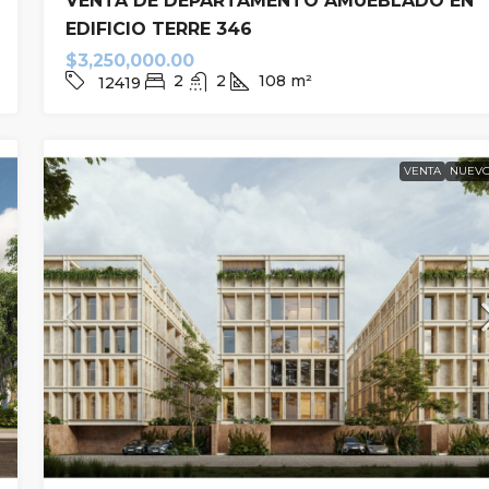
VENTA DE DEPARTAMENTO AMUEBLADO EN
EDIFICIO TERRE 346
$3,250,000.00
2
2
108
m²
12419
VENTA
NUEV