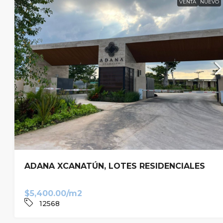
VENTA
NUEVO
ADANA XCANATÚN, LOTES RESIDENCIALES
$5,400.00/m2
12568