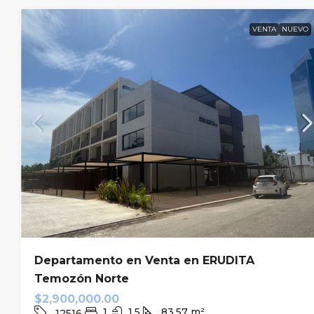
VENTA
NUEVO
Departamento en Venta en ERUDITA
Temozón Norte
$2,900,000.00
1
1.5
83.57
m²
12516