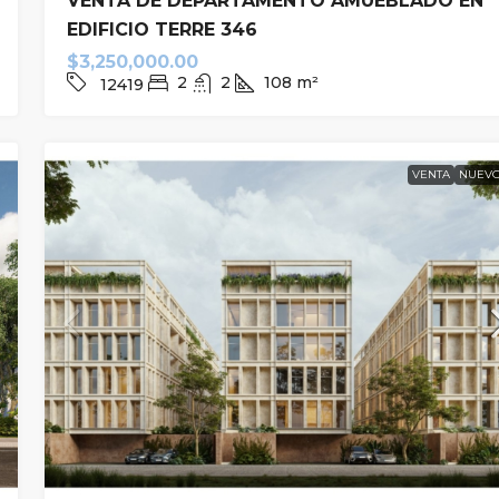
VENTA DE DEPARTAMENTO AMUEBLADO EN
EDIFICIO TERRE 346
$3,250,000.00
2
2
108
m²
12419
VENTA
NUEV