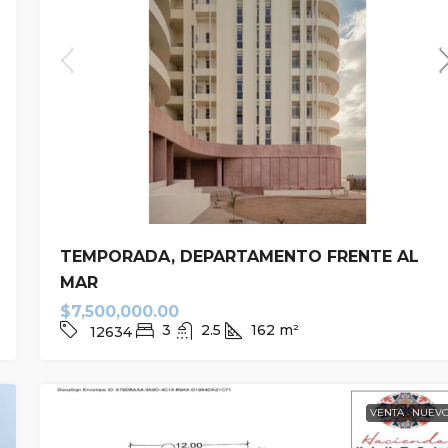
Desde
$1,527,537.00
privada
Lotes en Playa Ixtul
TEMPORADA, DEPARTAMENTO FRENTE AL
MAR
10954
$7,500,000.00
TERRENO
43
m²
3
2.5
162
m²
12634
VENTA
NUEV