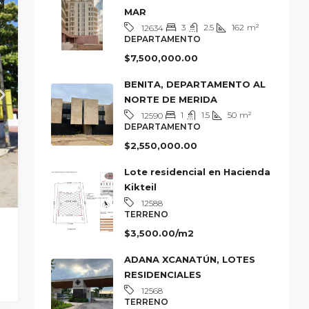
A
MAR
3
2.5
162
m²
12634
DEPARTAMENTO
$7,500,000.00
BENITA, DEPARTAMENTO AL
NORTE DE MERIDA
1
1.5
50
m²
12590
DEPARTAMENTO
$2,550,000.00
Lote residencial en Hacienda
Kikteil
12588
TERRENO
$3,500.00/m2
ADANA XCANATÚN, LOTES
RESIDENCIALES
12568
TERRENO