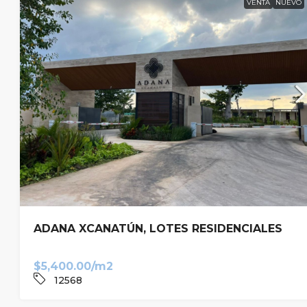
VENTA
NUEVO
ADANA XCANATÚN, LOTES RESIDENCIALES
$5,400.00/m2
12568