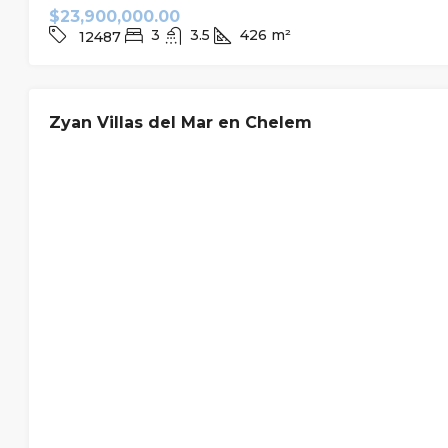
$23,900,000.00
3
3.5
426
m²
12487
VENTA
NUEVO
Zyan Villas del Mar en Chelem