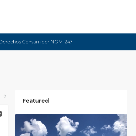
 Derechos Consumidor NOM-247
Featured
O