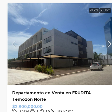
VENTA
NUEVO
Departamento en Venta en ERUDITA
Temozón Norte
$2,900,000.00
1
1.5
83.57
m²
12516