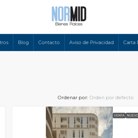
tros
Blog
Contacto
Aviso de Privacidad
Carta
Ordenar por:
Orden por defecto
VENTA
NUEV