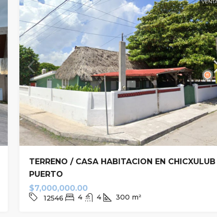
VENT
TERRENO / CASA HABITACION EN CHICXULUB
PUERTO
$7,000,000.00
4
4
300
m²
12546