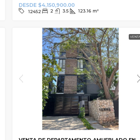
DESDE
$4,150,900.00
2
3.5
123.16
m²
12452
VENT