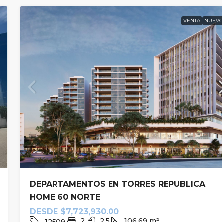
VENTA
NUEV
DEPARTAMENTOS EN TORRES REPUBLICA
HOME 60 NORTE
DESDE
$7,723,930.00
2
2.5
106.69
m²
12509