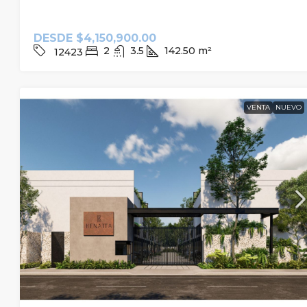
DESDE
$4,150,900.00
2
3.5
142.50
m²
12423
VENTA
NUEVO