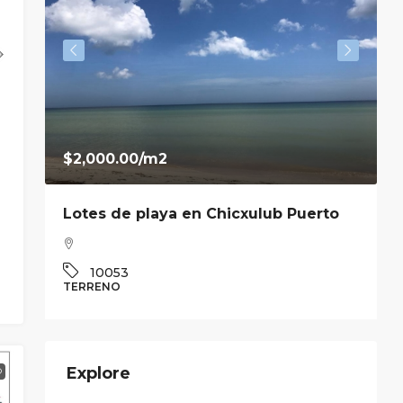
$2,000.00
/m2
Lotes de playa en Chicxulub Puerto
10053
TERRENO
C
Explore
O