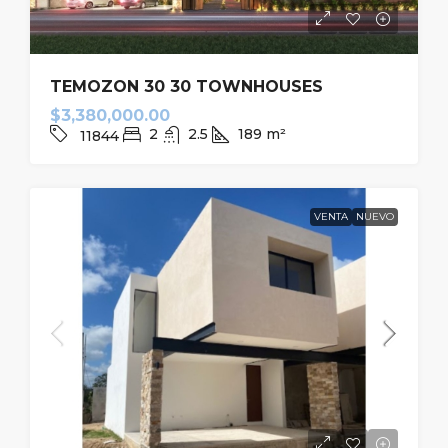
TEMOZON 30 30 TOWNHOUSES
$3,380,000.00
2
2.5
189
m²
11844
VENTA
NUEVO