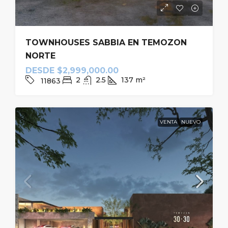
TOWNHOUSES SABBIA EN TEMOZON
NORTE
DESDE
$2,999,000.00
2
2.5
137
m²
11863
VENTA
NUEVO