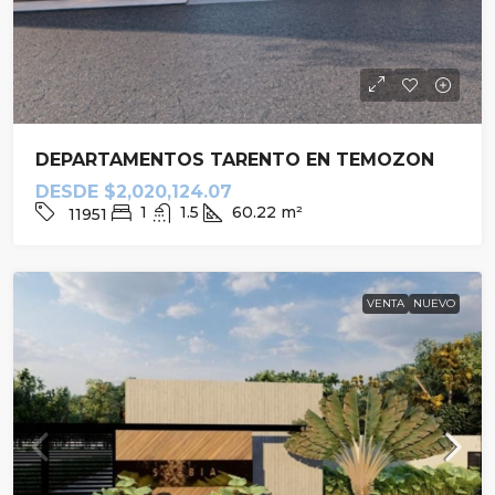
DEPARTAMENTOS TARENTO EN TEMOZON
DESDE
$2,020,124.07
1
1.5
60.22
m²
11951
VENTA
NUEVO