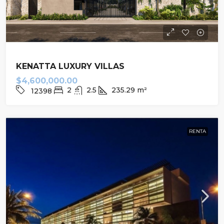
KENATTA LUXURY VILLAS
$4,600,000.00
2
2.5
235.29
m²
12398
RENTA