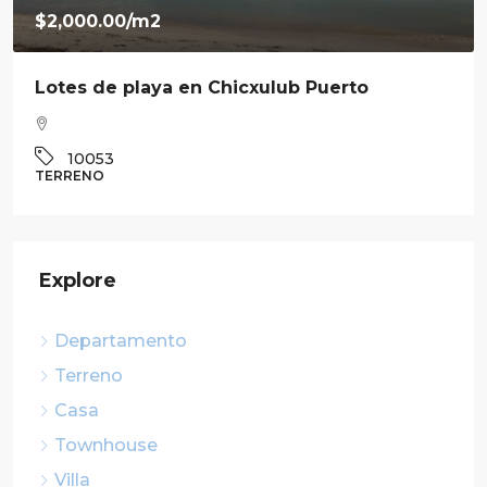
$7,800,000.00
Venta de residencia en Ravenna en Cabo
Norte
3
3.5
360
m²
10041
CASA
Explore
Departamento
Terreno
Casa
Townhouse