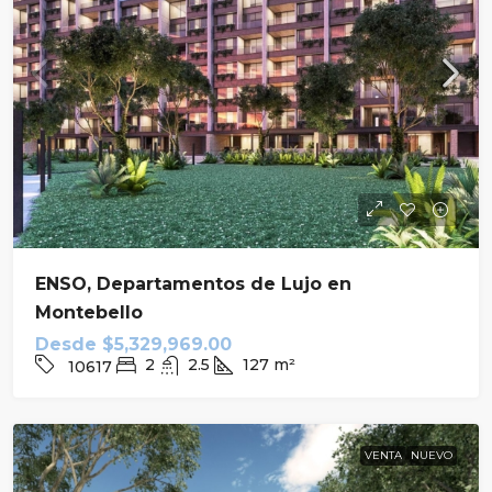
ENSO, Departamentos de Lujo en
Montebello
Desde
$5,329,969.00
2
2.5
127
m²
10617
VENTA
NUEVO