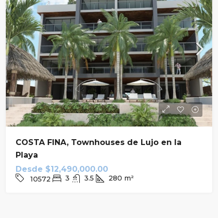
COSTA FINA, Townhouses de Lujo en la
Playa
Desde
$12,490,000.00
3
3.5
280
m²
10572