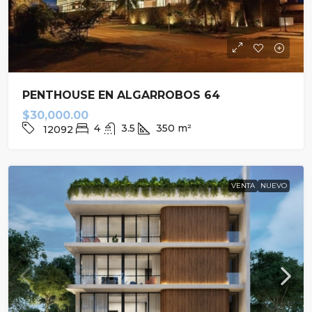
PENTHOUSE EN ALGARROBOS 64
$30,000.00
4
3.5
350
m²
12092
VENTA
NUEVO