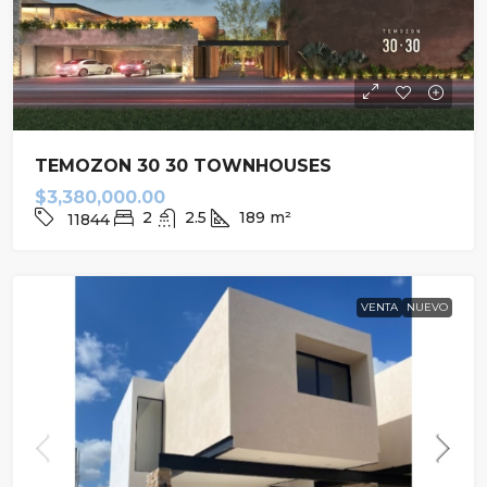
TEMOZON 30 30 TOWNHOUSES
$3,380,000.00
2
2.5
189
m²
11844
VENTA
NUEVO