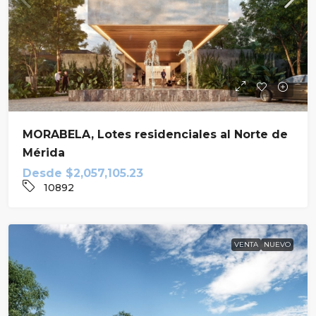
MORABELA, Lotes residenciales al Norte de
Mérida
Desde
$2,057,105.23
10892
VENTA
NUEVO