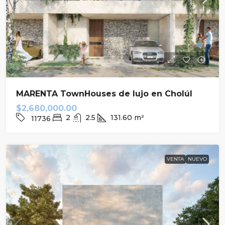
MARENTA TownHouses de lujo en Cholúl
$2,680,000.00
2
2.5
131.60
m²
11736
VENTA
NUEVO