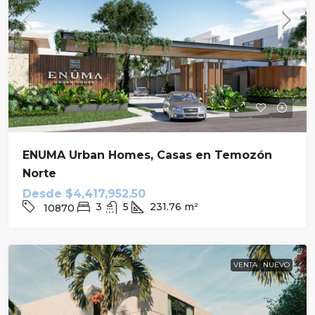
ENUMA Urban Homes, Casas en Temozón
Norte
Desde
$4,417,952.50
3
5
231.76
m²
10870
VENTA
NUEVO