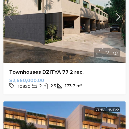
Townhouses DZITYA 77 2 rec.
$2,660,000.00
2
2.5
173.7
m²
10820
VENTA
NUEVO