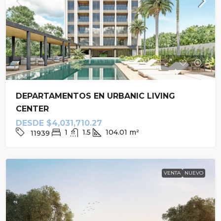
DEPARTAMENTOS EN URBANIC LIVING
CENTER
DESDE
$4,031,710.27
1
1.5
104.01
m²
11939
VENTA
NUEVO