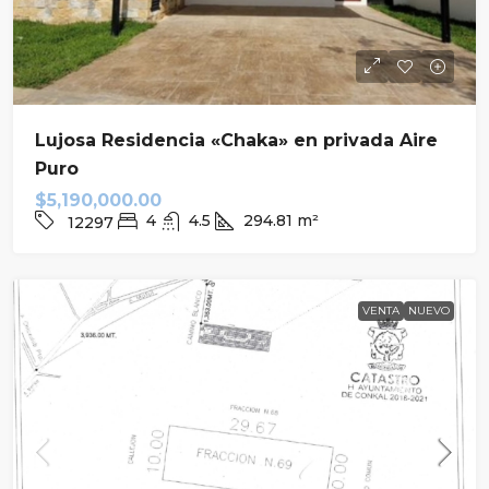
Lujosa Residencia «Chaka» en privada Aire
Puro
$5,190,000.00
4
4.5
294.81
m²
12297
VENTA
NUEVO