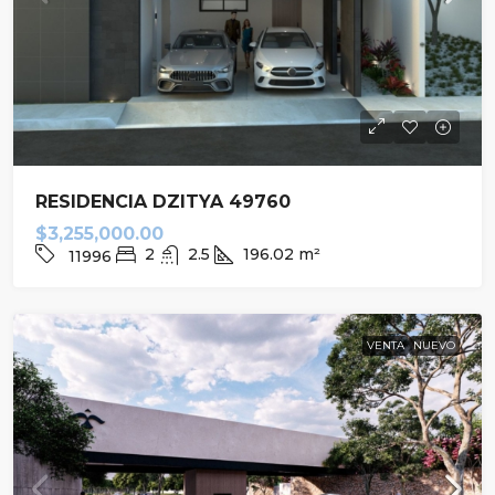
RESIDENCIA DZITYA 49760
$3,255,000.00
2
2.5
196.02
m²
11996
VENTA
NUEVO