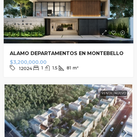
ALAMO DEPARTAMENTOS EN MONTEBELLO
$3,200,000.00
1
1.5
81
m²
12024
VENTA
NUEVO