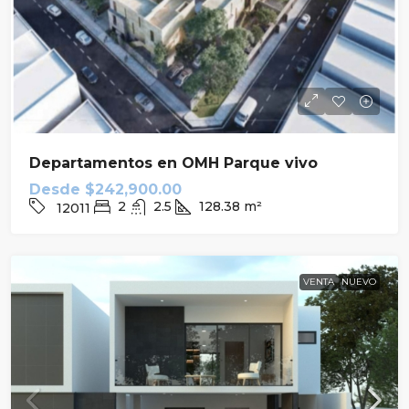
Departamentos en OMH Parque vivo
Desde
$242,900.00
2
2.5
128.38
m²
12011
VENTA
NUEVO