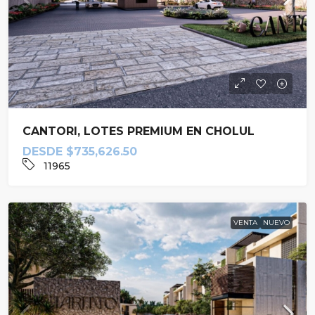
CANTORI, LOTES PREMIUM EN CHOLUL
DESDE
$735,626.50
11965
VENTA
NUEVO