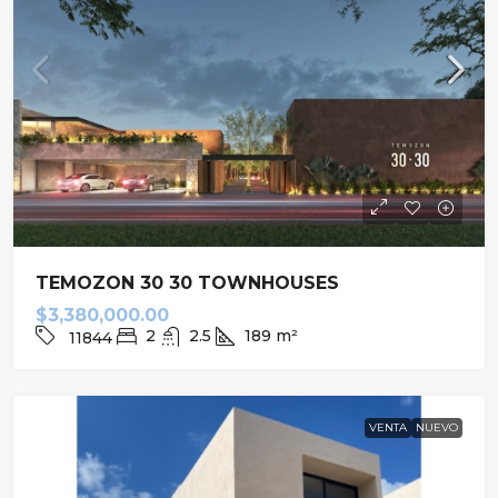
TEMOZON 30 30 TOWNHOUSES
$3,380,000.00
2
2.5
189
m²
11844
VENTA
NUEVO