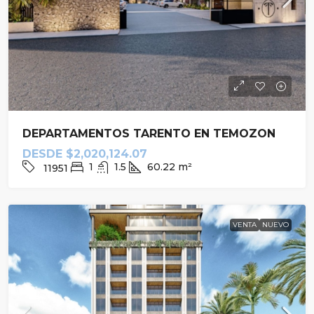
DEPARTAMENTOS TARENTO EN TEMOZON
DESDE
$2,020,124.07
1
1.5
60.22
m²
11951
VENTA
NUEVO