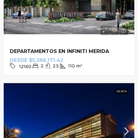
DEPARTAMENTOS EN INFINITI MERIDA
DESDE
$5,386,171.42
2
2.5
110
m²
12160
RENTA