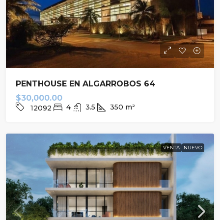
PENTHOUSE EN ALGARROBOS 64
$30,000.00
4
3.5
350
m²
12092
VENTA
NUEVO