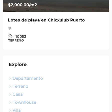
$7,800,000.00
Venta de residencia en Ravenna en Cabo
Norte
3
3.5
360
m²
10041
CASA
Explore
Departamento
Terreno
Casa
Townhouse