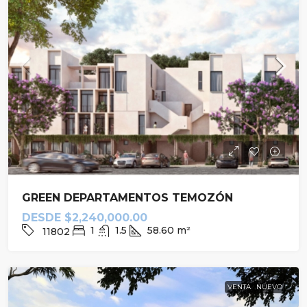
GREEN DEPARTAMENTOS TEMOZÓN
DESDE
$2,240,000.00
1
1.5
58.60
m²
11802
VENTA
NUEVO