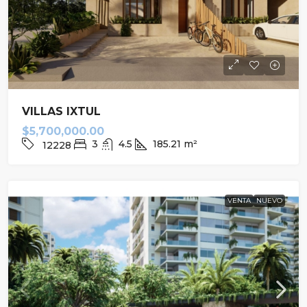
VILLAS IXTUL
$5,700,000.00
3
4.5
185.21
m²
12228
VENTA
NUEVO