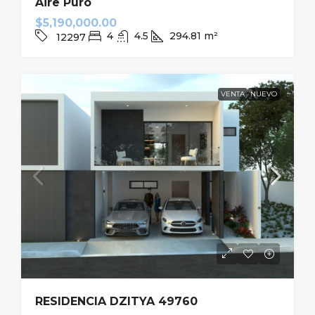
Aire Puro
$5,190,000.00
4
4.5
294.81
m²
12297
VENTA
NUEVO
RESIDENCIA DZITYA 49760