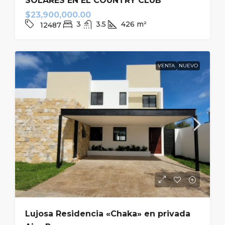
SOLARES EN EL COUNTRY CLUB
$23,900,000.00
3
3.5
426
m²
12487
VENTA
NUEVO
Lujosa Residencia «Chaka» en privada