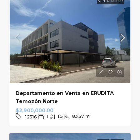
VENTA
NUEVO
Departamento en Venta en ERUDITA
Temozón Norte
$2,900,000.00
1
1.5
83.57
m²
12516