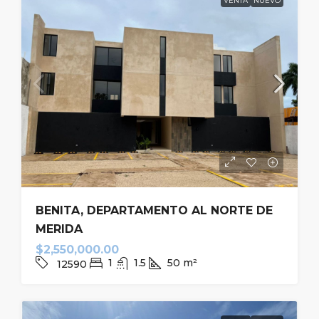
VENTA
NUEVO
BENITA, DEPARTAMENTO AL NORTE DE
MERIDA
$2,550,000.00
1
1.5
50
m²
12590