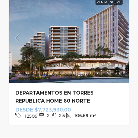
VENTA
NUEVO
DEPARTAMENTOS EN TORRES
REPUBLICA HOME 60 NORTE
DESDE
$7,723,930.00
2
2.5
106.69
m²
12509