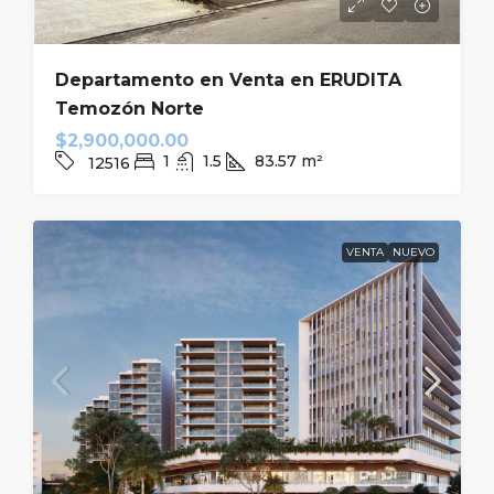
Departamento en Venta en ERUDITA
Temozón Norte
$2,900,000.00
1
1.5
83.57
m²
12516
VENTA
NUEVO