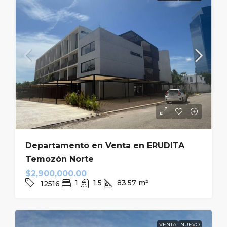
Departamento en Venta en ERUDITA
Temozón Norte
$2,900,000.00
1
1.5
83.57
m²
12516
VENTA
NUEVO