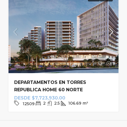
DEPARTAMENTOS EN TORRES
REPUBLICA HOME 60 NORTE
DESDE
$7,723,930.00
2
2.5
106.69
m²
12509