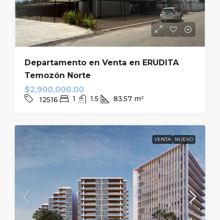
Departamento en Venta en ERUDITA
Temozón Norte
$2,900,000.00
1
1.5
83.57
m²
12516
VENTA
NUEVO