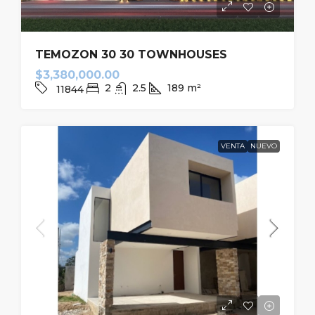
TEMOZON 30 30 TOWNHOUSES
$3,380,000.00
2
2.5
189
m²
11844
VENTA
NUEVO