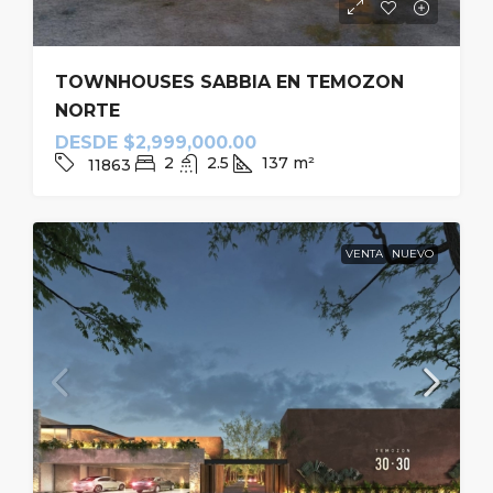
TOWNHOUSES SABBIA EN TEMOZON
NORTE
DESDE
$2,999,000.00
2
2.5
137
m²
11863
VENTA
NUEVO