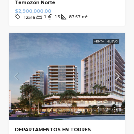
Temozón Norte
$2,900,000.00
1
1.5
83.57
m²
12516
VENTA
NUEVO
DEPARTAMENTOS EN TORRES