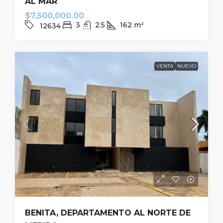
AL MAR
$7,500,000.00
3
2.5
162
m²
12634
VENTA
NUEVO
BENITA, DEPARTAMENTO AL NORTE DE