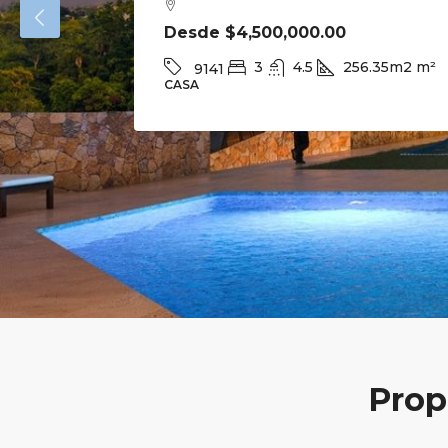
Desde
$4,500,000.00
3
4.5
256.35m2
m²
9141
CASA
Prop