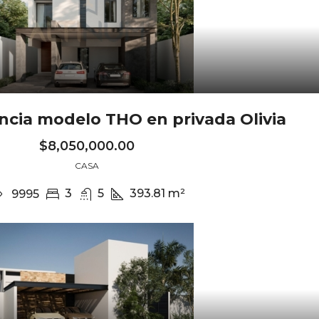
encia modelo THO en privada Olivia
$8,050,000.00
CASA
3
5
393.81
m²
9995