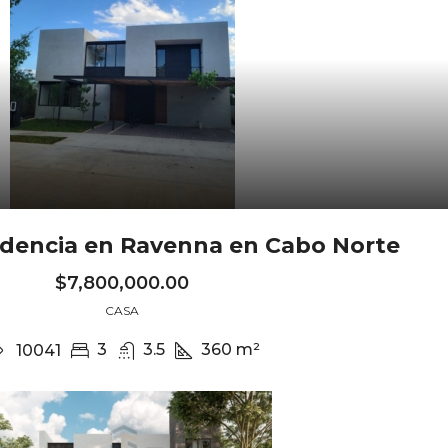
idencia en Ravenna en Cabo Norte
$7,800,000.00
CASA
3
3.5
360
m²
10041