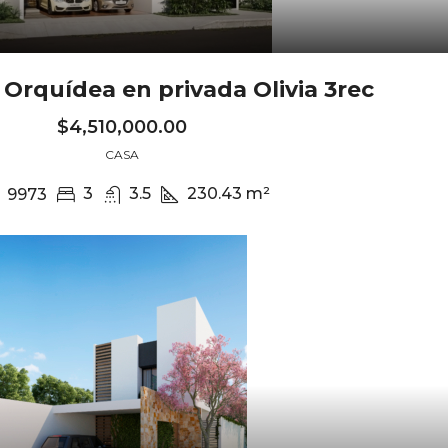
 Orquídea en privada Olivia 3rec
$4,510,000.00
CASA
3
3.5
230.43
m²
9973