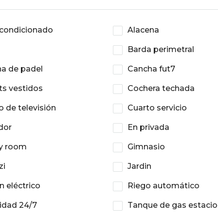
acondicionado
Alacena
Barda perimetral
a de padel
Cancha fut7
ts vestidos
Cochera techada
o de televisión
Cuarto servicio
dor
En privada
y room
Gimnasio
zi
Jardin
n eléctrico
Riego automático
idad 24/7
Tanque de gas estacio